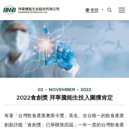
展
拜
繁體
開
寧
選
搜
單
尋
騰
能
生
02
NOVEMBER
2022
技
2022食創獎 拜寧騰能生技入圍獲肯定
股
有著「台灣飲食產業奧斯卡獎」美名、全台唯一的飲食產業
創新評鑑「食創獎」已舉辦第四屆，一年一度的台灣飲食產