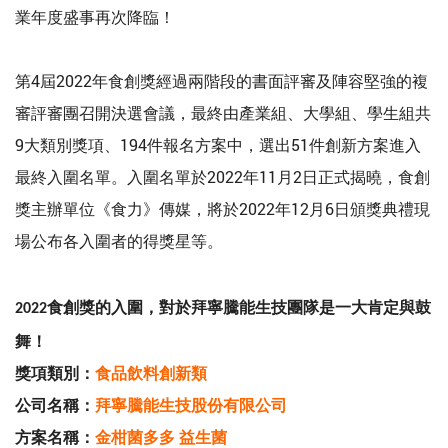
份
業年度盛事再次降臨！
有
第4屆2022年食創獎經過兩階段的書面評審及陣容堅強的複
審評審團召開決選會議，最終由產業組、大學組、學生組共
限
9大類別獎項、194件報名方案中，選出51件創新方案進入
最終入圍名單。入圍名單於2022年11月2日正式揭曉，食創
公
獎主辦單位《食力》傳媒，將於2022年12月6日頒獎典禮現
場公布各入圍者的得獎星等。
司
食創獎的入圍，對於拜寧騰能生技團隊是一大肯定與鼓
2022
舞！
獎項類別：
食品飲料創新類
公司名稱：
拜寧騰能生技股份有限公司
方案名稱：
金柑菌多多 益生菌