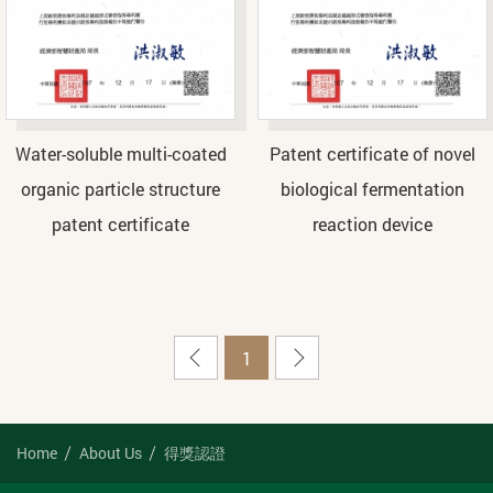
Water-soluble multi-coated
Patent certificate of novel
organic particle structure
biological fermentation
patent certificate
reaction device
上
下
1
一
一
頁
頁
Home
About Us
得獎認證