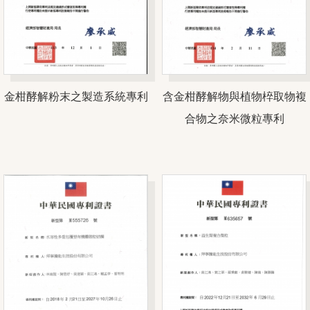
金柑酵解粉末之製造系統專利
含金柑酵解物與植物椊取物複
合物之奈米微粒專利