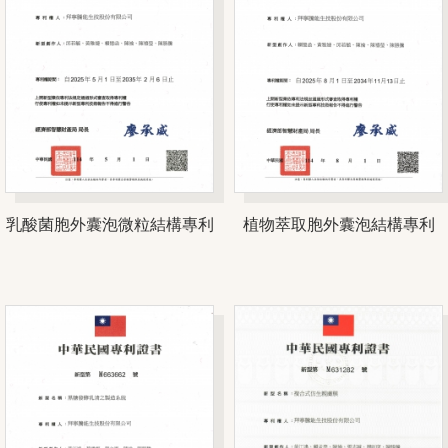
乳酸菌胞外囊泡微粒結構專利
植物萃取胞外囊泡結構專利