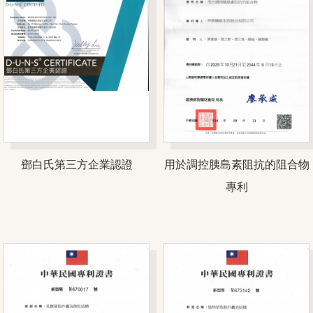
鄧白氏第三方企業認證
用於調控胰島素阻抗的阻合物
專利