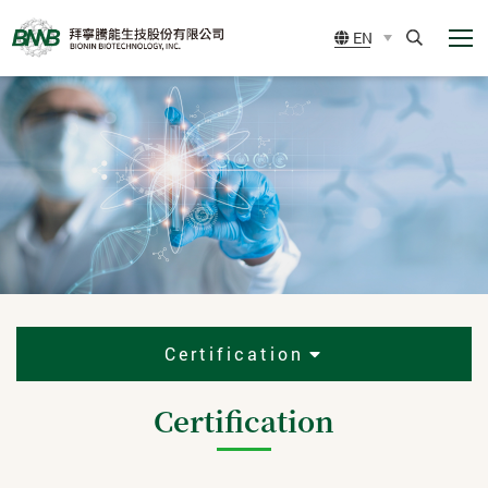
展
BIONIN
EN
開
BIOTECHNOLOGY,
選
Search
單
INC.
Certification
Certification